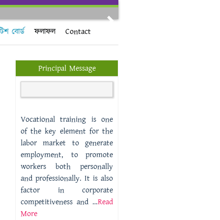
Next
িশ বোর্ড
ফলাফল
Contact
Principal Message
Vocational training is one
of the key element for the
labor market to generate
employment, to promote
workers both personally
and professionally. It is also
factor in corporate
competitiveness and …
Read
More